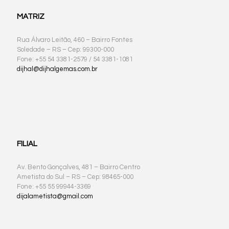
MATRIZ
Rua Álvaro Leitão, 460 – Bairro Fontes
Soledade – RS – Cep: 99300-000
Fone: +55 54 3381-2579 / 54 3381-1081
dijhal@dijhalgemas.com.br
FILIAL
Av. Bento Gonçalves, 481 – Bairro Centro
Ametista do Sul – RS – Cep: 98465-000
Fone: +55 55 99944-3369
dijalametista@gmail.com